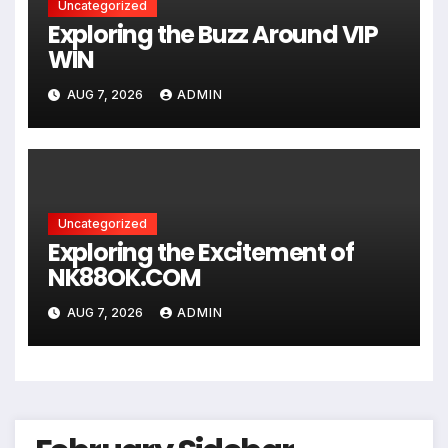
Uncategorized
Exploring the Buzz Around VIP
WIN
AUG 7, 2026
ADMIN
Uncategorized
Exploring the Excitement of
NK88OK.COM
AUG 7, 2026
ADMIN