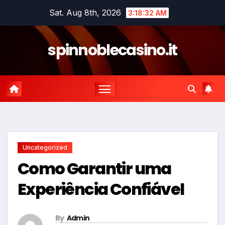
Skip
Sat. Aug 8th, 2026
3:18:33 AM
to
content
spinnoblecasino.it
Uncategorized
Como Garantir uma
Experiência Confiável
By
Admin