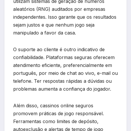
utilizam sistemas de geração de números
aleatórios (RNG) auditados por empresas
independentes. Isso garante que os resultados
sejam justos e que nenhum jogo seja
manipulado a favor da casa.
O suporte ao cliente é outro indicativo de
confiabilidade. Plataformas seguras oferecem
atendimento eficiente, preferencialmente em
português, por meio de chat ao vivo, e-mail ou
telefone. Ter respostas rápidas a dúvidas ou
problemas aumenta a confiança do jogador.
Além disso, cassinos online seguros
promovem práticas de jogo responsável.
Ferramentas como limites de depósito,
autoexclusão e alertas de tempo de jogo