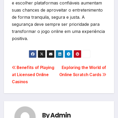
e escolher plataformas confiáveis aumentam
suas chances de aproveitar o entretenimento
de forma tranquila, segura e justa. A
segurança deve sempre ser prioridade para
transformar o jogo online em uma experiência
positiva.
Post
Benefits of Playing
Exploring the World of
at Licensed Online
Online Scratch Cards
navigation
Casinos
By
Admin