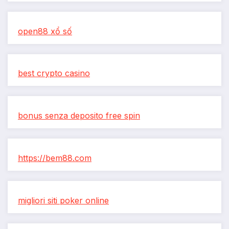
open88 xổ số
best crypto casino
bonus senza deposito free spin
https://bem88.com
migliori siti poker online