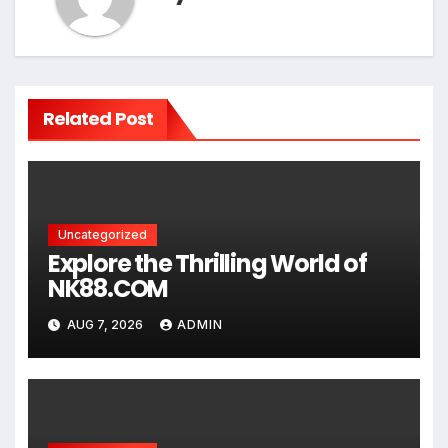
Related Post
Uncategorized
Explore the Thrilling World of
NK88.COM
AUG 7, 2026
ADMIN