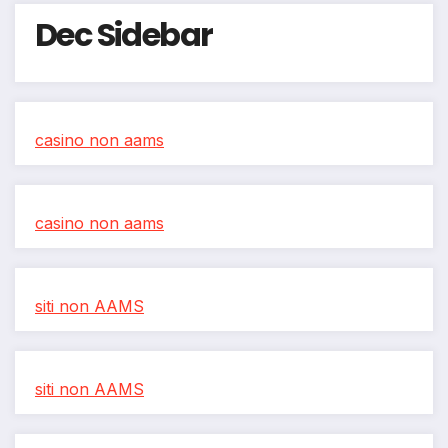
Dec Sidebar
casino non aams
casino non aams
siti non AAMS
siti non AAMS