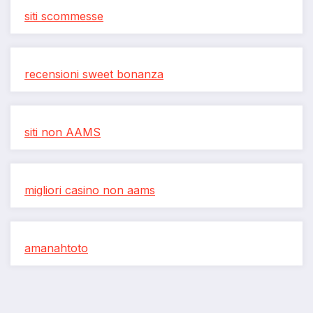
siti scommesse
recensioni sweet bonanza
siti non AAMS
migliori casino non aams
amanahtoto