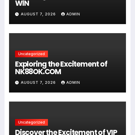
WIN
AUGUST 7, 2026
ADMIN
Uncategorized
Exploring the Excitement of
NK88OK.COM
AUGUST 7, 2026
ADMIN
Uncategorized
Discover the Excitement of VIP